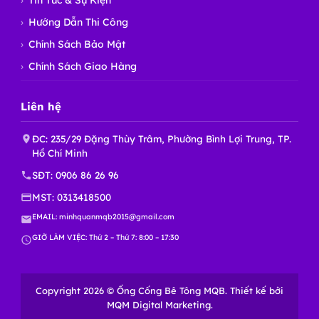
Hướng Dẫn Thi Công
Chính Sách Bảo Mật
Chính Sách Giao Hàng
Liên hệ
ĐC: 235/29 Đặng Thùy Trâm, Phường Bình Lợi Trung, TP.
Hồ Chí Minh
SĐT:
0906 86 26 96
MST: 0313418500
EMAIL:
minhquanmqb2015@gmail.com
GIỜ LÀM VIỆC: Thứ 2 – Thứ 7: 8:00 – 17:30
Copyright 2026 © Ống Cống Bê Tông MQB. Thiết kế bởi
MQM Digital Marketing.