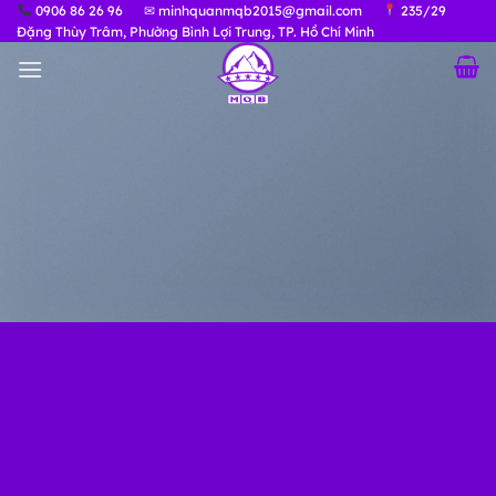
Bỏ
0906 86 26 96
✉ minhquanmqb2015@gmail.com
235/29
Đặng Thùy Trâm, Phường Bình Lợi Trung, TP. Hồ Chí Minh
qua
nội
dung