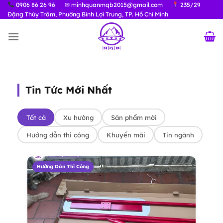
Bỏ
0906 86 26 96
✉ minhquanmqb2015@gmail.com
235/29
Đặng Thùy Trâm, Phường Bình Lợi Trung, TP. Hồ Chí Minh
qua
nội
dung
Tin Tức Mới Nhất
Tất cả
Xu hướng
Sản phẩm mới
Hướng dẫn thi công
Khuyến mãi
Tin ngành
Hướng Dãn Thi Công