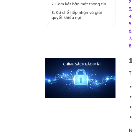
2
7. Cam kết bảo mật thông tin
3
8. Cơ chế tiếp nhận và giải
4
quyết khiếu nại
5
6
7
8
T
N