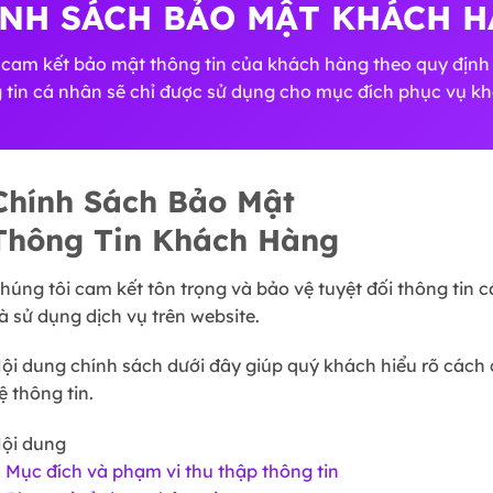
NH SÁCH BẢO MẬT KHÁCH 
 cam kết bảo mật thông tin của khách hàng theo quy định 
 tin cá nhân sẽ chỉ được sử dụng cho mục đích phục vụ k
Chính Sách Bảo Mật
Thông Tin Khách Hàng
húng tôi cam kết tôn trọng và bảo vệ tuyệt đối thông tin 
à sử dụng dịch vụ trên website.
ội dung chính sách dưới đây giúp quý khách hiểu rõ cách 
ệ thông tin.
ội dung
. Mục đích và phạm vi thu thập thông tin