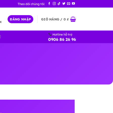
ĐĂNG NHẬP
GIỎ HÀNG /
0
₫
H
Hotline hỗ trợ
Ệ
0906 86 26 96