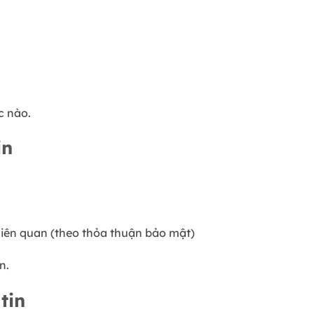
c nào.
in
liên quan (theo thỏa thuận bảo mật)
n.
tin