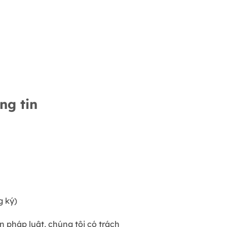
ng tin
g ký)
 pháp luật, chúng tôi có trách