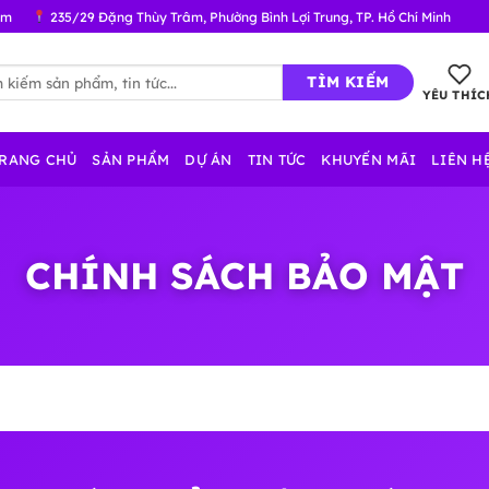
om
235/29 Đặng Thùy Trâm, Phường Bình Lợi Trung, TP. Hồ Chí Minh
:
YÊU THÍC
RANG CHỦ
SẢN PHẨM
DỰ ÁN
TIN TỨC
KHUYẾN MÃI
LIÊN H
CHÍNH SÁCH BẢO MẬT