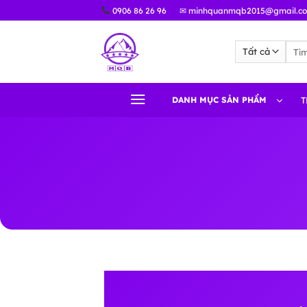
Bỏ
0906 86 26 96
✉ minhquanmqb2015@gmail.c
qua
nội
Tìm
dung
kiếm
DANH MỤC SẢN PHẨM
T