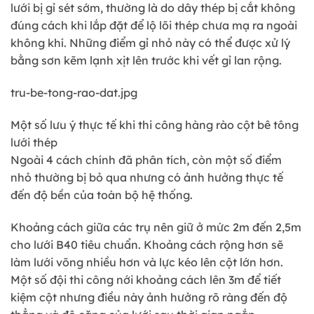
lưới bị gỉ sét sớm, thường là do dây thép bị cắt không
đúng cách khi lắp đặt để lộ lõi thép chưa mạ ra ngoài
không khí. Những điểm gỉ nhỏ này có thể được xử lý
bằng sơn kẽm lạnh xịt lên trước khi vết gỉ lan rộng.
tru-be-tong-rao-dat.jpg
Một số lưu ý thực tế khi thi công hàng rào cột bê tông
lưới thép
Ngoài 4 cách chính đã phân tích, còn một số điểm
nhỏ thường bị bỏ qua nhưng có ảnh hưởng thực tế
đến độ bền của toàn bộ hệ thống.
Khoảng cách giữa các trụ nên giữ ở mức 2m đến 2,5m
cho lưới B40 tiêu chuẩn. Khoảng cách rộng hơn sẽ
làm lưới võng nhiều hơn và lực kéo lên cột lớn hơn.
Một số đội thi công nới khoảng cách lên 3m để tiết
kiệm cột nhưng điều này ảnh hưởng rõ ràng đến độ