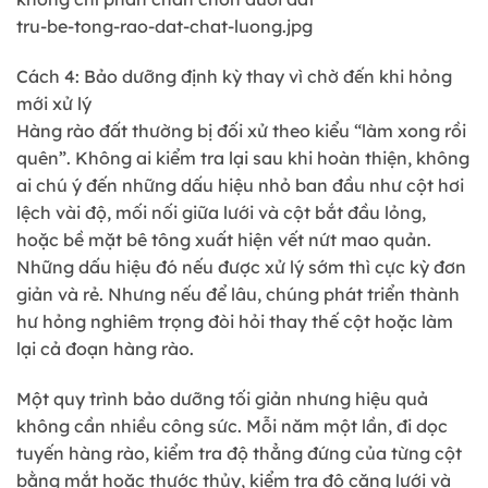
tru-be-tong-rao-dat-chat-luong.jpg
Cách 4: Bảo dưỡng định kỳ thay vì chờ đến khi hỏng
mới xử lý
Hàng rào đất thường bị đối xử theo kiểu “làm xong rồi
quên”. Không ai kiểm tra lại sau khi hoàn thiện, không
ai chú ý đến những dấu hiệu nhỏ ban đầu như cột hơi
lệch vài độ, mối nối giữa lưới và cột bắt đầu lỏng,
hoặc bề mặt bê tông xuất hiện vết nứt mao quản.
Những dấu hiệu đó nếu được xử lý sớm thì cực kỳ đơn
giản và rẻ. Nhưng nếu để lâu, chúng phát triển thành
hư hỏng nghiêm trọng đòi hỏi thay thế cột hoặc làm
lại cả đoạn hàng rào.
Một quy trình bảo dưỡng tối giản nhưng hiệu quả
không cần nhiều công sức. Mỗi năm một lần, đi dọc
tuyến hàng rào, kiểm tra độ thẳng đứng của từng cột
bằng mắt hoặc thước thủy, kiểm tra độ căng lưới và