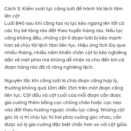
Cách 2: Kiểm soát lực căng lưới để tránh tải lệch tâm
lên cột
Lưới B40 sau khi căng tạo ra lực kéo ngang lên tất cả
các trụ bê tông rào đất theo tuyến hàng rào. Nếu lực
căng không đều, những cột ở đoạn lưới bị kéo mạnh
hơn sẽ chịu tải lệch tâm liên tục. Hiệu ứng tích lũy qua
nhiều tháng, nhiều năm khiến chân cột bị kéo nghiêng
dần về một phía mà không dễ nhận ra cho đến khi cả
đoạn hàng rào đã rõ ràng nghiêng lệch.
Nguyên tắc khi căng lưới là chia đoạn căng hợp lý,
thường không quá 10m đến 15m trên một đoạn căng
liên tục. Cột đầu và cột cuối của mỗi đoạn cần được
gia cường thêm bằng cọc chống chéo hoặc cọc neo
vào đất theo hướng ngược chiều lực căng. Những cột
góc là vị trí chịu lực từ hai phía vuông góc nhau, cần
được xử lý gia cường đặc biệt chắc hơn so với cột giữa