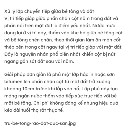
Xử lý lớp chuyển tiếp giữa bê tông và đất
Vị trí tiếp giáp giữa phần chân cột nằm trong đất và
phần nổi trên mặt đất là điểm yếu nhất. Nước mưa
đọng lại ở vị trí này, thấm vào khe hở giữa bê tông cột
và bê tông chèn chân, theo thời gian làm ăn mòn cốt
thép bên trong cột ngay tại vị trí tiếp giáp với mặt đất.
Đây là nguyên nhân phổ biến nhất khiến cột bị nứt
ngang gần sát đất sau vài năm.
Giải pháp đơn giản là phủ một lớp hắc ín hoặc sơn
bitumen lên phần chân cột từ mặt đất trở xuống
khoảng 10cm trước khi lắp vào hố. Lớp phủ này tạo
màng ngăn nước thấm vào tiếp xúc trực tiếp với bề
mặt bê tông. Chi phí không đáng kể nhưng hiệu quả
kéo dài tuổi thọ rất thực tế.
tru-be-tong-rao-dat-duc-san.jpg