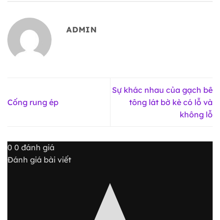
ADMIN
Sự khác nhau của gạch bê
Cống rung ép
tông lát bờ kè có lỗ và
không lỗ
0
0
đánh giá
Đánh giá bài viết