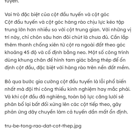
tuyến.
Vai trò đặc biệt của cột đầu tuyến và cột góc
Cột đầu tuyến và cột góc hàng rào chịu lực kéo tập
trung lớn hơn nhiều so với cột trung gian. Với những vị
trí này, chỉ chôn sâu hơn đôi chút là chưa đủ. Cần lắp
thêm thanh chống xiên từ cột ra ngoài đất theo góc
khoảng 45 độ và cố định bằng neo. Một số công trình
dùng khung chân đế hình tam giác bằng thép để ổn
định cột đầu, đặc biệt với hàng rào trên nền đất mềm.
Bỏ qua bước gia cường cột đầu tuyến là lỗi phổ biến
nhất mà đội thi công thiếu kinh nghiệm hay mắc phải.
Và khi cột đầu đã nghiêng, toàn bộ lực căng lưới sẽ
phân bổ lại bất đối xứng lên các cột tiếp theo, gây
phản ứng dây chuyền làm cả tuyến dần mất ổn định.
tru-be-tong-rao-dat-cot-thep.jpg