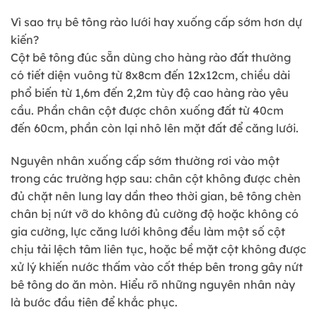
Vì sao trụ bê tông rào lưới hay xuống cấp sớm hơn dự
kiến?
Cột bê tông đúc sẵn dùng cho hàng rào đất thường
có tiết diện vuông từ 8x8cm đến 12x12cm, chiều dài
phổ biến từ 1,6m đến 2,2m tùy độ cao hàng rào yêu
cầu. Phần chân cột được chôn xuống đất từ 40cm
đến 60cm, phần còn lại nhô lên mặt đất để căng lưới.
Nguyên nhân xuống cấp sớm thường rơi vào một
trong các trường hợp sau: chân cột không được chèn
đủ chặt nên lung lay dần theo thời gian, bê tông chèn
chân bị nứt vỡ do không đủ cường độ hoặc không có
gia cường, lực căng lưới không đều làm một số cột
chịu tải lệch tâm liên tục, hoặc bề mặt cột không được
xử lý khiến nước thấm vào cốt thép bên trong gây nứt
bê tông do ăn mòn. Hiểu rõ những nguyên nhân này
là bước đầu tiên để khắc phục.