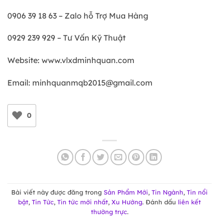
0906 39 18 63 – Zalo hỗ Trợ Mua Hàng
0929 239 929 – Tư Vấn Kỹ Thuật
Website: www.vlxdminhquan.com
Email: minhquanmqb2015@gmail.com
0
Bài viết này được đăng trong
Sản Phẩm Mới
,
Tin Ngành
,
Tin nổi
bật
,
Tin Tức
,
Tin tức mới nhất
,
Xu Hướng
. Đánh dấu
liên kết
thường trực
.