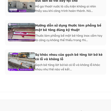
đúc sẵn so với xây tại chỗ
Hố ga thoát nước là cấu kiện không ai nhìn
thấy sau khi công trình hoàn thành. Nó...
Hướng dẫn sử dụng thước làm phẳng bề
mặt bê tông đúng kỹ thuật
Thước làm phẳng bề mặt bê tông inox cầm tay
là công cụ không thể thiếu trong thi...
Sự khác nhau của gạch bê tông lát bờ kè
có lỗ và không lỗ
Gạch bê tông lát bờ kè có lỗ và không lỗ khác
nhau như thế nào về kết...