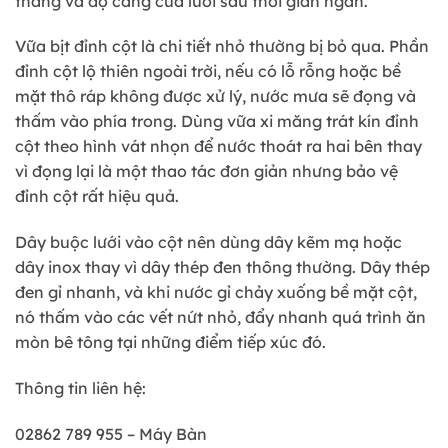
thẳng và độ căng của lưới sau thời gian ngắn.
Vữa bịt đỉnh cột là chi tiết nhỏ thường bị bỏ qua. Phần
đỉnh cột lộ thiên ngoài trời, nếu có lỗ rỗng hoặc bề
mặt thô ráp không được xử lý, nước mưa sẽ đọng và
thấm vào phía trong. Dùng vữa xi măng trát kín đỉnh
cột theo hình vát nhọn để nước thoát ra hai bên thay
vì đọng lại là một thao tác đơn giản nhưng bảo vệ
đỉnh cột rất hiệu quả.
Dây buộc lưới vào cột nên dùng dây kẽm mạ hoặc
dây inox thay vì dây thép đen thông thường. Dây thép
đen gỉ nhanh, và khi nước gỉ chảy xuống bề mặt cột,
nó thấm vào các vết nứt nhỏ, đẩy nhanh quá trình ăn
mòn bê tông tại những điểm tiếp xúc đó.
Thông tin liên hệ:
02862 789 955 – Máy Bàn