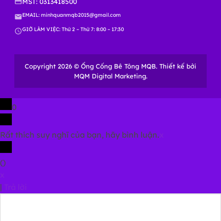
MST: 0313418500
EMAIL:
minhquanmqb2015@gmail.com
GIỜ LÀM VIỆC: Thứ 2 – Thứ 7: 8:00 – 17:30
Copyright 2026 © Ống Cống Bê Tông MQB. Thiết kế bởi
MQM Digital Marketing.
0
Rất thích suy nghĩ của bạn, hãy bình luận.
x
(
)
x
|
Trả lời