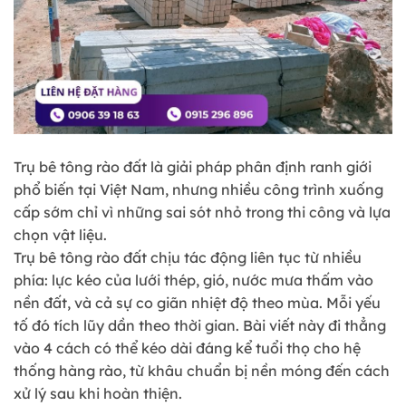
Trụ bê tông rào đất là giải pháp phân định ranh giới
phổ biến tại Việt Nam, nhưng nhiều công trình xuống
cấp sớm chỉ vì những sai sót nhỏ trong thi công và lựa
chọn vật liệu.
Trụ bê tông rào đất chịu tác động liên tục từ nhiều
phía: lực kéo của lưới thép, gió, nước mưa thấm vào
nền đất, và cả sự co giãn nhiệt độ theo mùa. Mỗi yếu
tố đó tích lũy dần theo thời gian. Bài viết này đi thẳng
vào 4 cách có thể kéo dài đáng kể tuổi thọ cho hệ
thống hàng rào, từ khâu chuẩn bị nền móng đến cách
xử lý sau khi hoàn thiện.