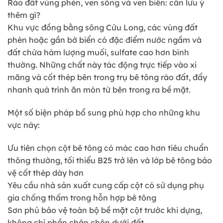
Rào đất vùng phèn, ven sông và ven biển: cần lưu ý
thêm gì?
Khu vực đồng bằng sông Cửu Long, các vùng đất
phèn hoặc gần bờ biển có đặc điểm nước ngầm và
đất chứa hàm lượng muối, sulfate cao hơn bình
thường. Những chất này tác động trực tiếp vào xi
măng và cốt thép bên trong trụ bê tông rào đất, đẩy
nhanh quá trình ăn mòn từ bên trong ra bề mặt.
Một số biện pháp bổ sung phù hợp cho những khu
vực này:
Ưu tiên chọn cột bê tông có mác cao hơn tiêu chuẩn
thông thường, tối thiểu B25 trở lên và lớp bê tông bảo
vệ cốt thép dày hơn
Yêu cầu nhà sản xuất cung cấp cột có sử dụng phụ
gia chống thấm trong hỗn hợp bê tông
Sơn phủ bảo vệ toàn bộ bề mặt cột trước khi dựng,
không chỉ phần chân chôn dưới đất