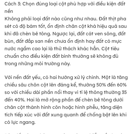
Cách 3: Chọn đúng loại cột phù hợp với điều kiện đất
nền
Không phải loại đất nào cũng như nhau. Đất thịt pha
sét có độ bám tốt, ổn định chân cột khá hiệu quả sau
khi đã chèn bê tông. Ngược lại, đất cát ven sông, đất
bùn, đất đắp san nền chưa ổn định hay đất có mực
nước ngầm cao lại là thử thách khác hẳn. Cột tiêu
chuẩn cho điều kiện đất bình thường sẽ không đủ
trong những môi trường này.
Với nền đất yếu, có hai hướng xử lý chính. Một là tăng
chiều sâu chôn cột lên đáng kể, thường 50% đến 60%
so với chiều dài phần nổi thay vì tỉ lệ thông thường 35
đến 40%. Hai là mở rộng phần đế chèn bê tông dưới
chân cột thành hình côn hoặc hình phễu, tăng diện
tích tiếp xúc với đất xung quanh để chống bật lên khi
có lực ngang.