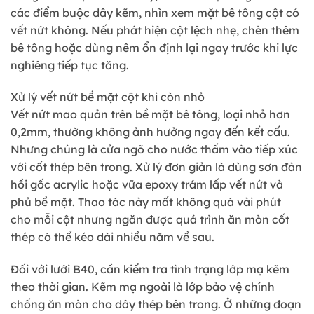
các điểm buộc dây kẽm, nhìn xem mặt bê tông cột có
vết nứt không. Nếu phát hiện cột lệch nhẹ, chèn thêm
bê tông hoặc dùng nêm ổn định lại ngay trước khi lực
nghiêng tiếp tục tăng.
Xử lý vết nứt bề mặt cột khi còn nhỏ
Vết nứt mao quản trên bề mặt bê tông, loại nhỏ hơn
0,2mm, thường không ảnh hưởng ngay đến kết cấu.
Nhưng chúng là cửa ngõ cho nước thấm vào tiếp xúc
với cốt thép bên trong. Xử lý đơn giản là dùng sơn đàn
hồi gốc acrylic hoặc vữa epoxy trám lấp vết nứt và
phủ bề mặt. Thao tác này mất không quá vài phút
cho mỗi cột nhưng ngăn được quá trình ăn mòn cốt
thép có thể kéo dài nhiều năm về sau.
Đối với lưới B40, cần kiểm tra tình trạng lớp mạ kẽm
theo thời gian. Kẽm mạ ngoài là lớp bảo vệ chính
chống ăn mòn cho dây thép bên trong. Ở những đoạn