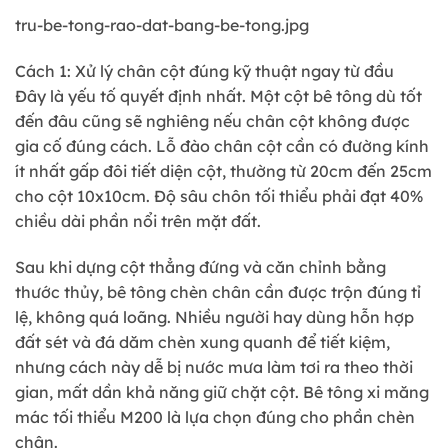
tru-be-tong-rao-dat-bang-be-tong.jpg
Cách 1: Xử lý chân cột đúng kỹ thuật ngay từ đầu
Đây là yếu tố quyết định nhất. Một cột bê tông dù tốt
đến đâu cũng sẽ nghiêng nếu chân cột không được
gia cố đúng cách. Lỗ đào chân cột cần có đường kính
ít nhất gấp đôi tiết diện cột, thường từ 20cm đến 25cm
cho cột 10x10cm. Độ sâu chôn tối thiểu phải đạt 40%
chiều dài phần nổi trên mặt đất.
Sau khi dựng cột thẳng đứng và căn chỉnh bằng
thước thủy, bê tông chèn chân cần được trộn đúng tỉ
lệ, không quá loãng. Nhiều người hay dùng hỗn hợp
đất sét và đá dăm chèn xung quanh để tiết kiệm,
nhưng cách này dễ bị nước mưa làm tơi ra theo thời
gian, mất dần khả năng giữ chặt cột. Bê tông xi măng
mác tối thiểu M200 là lựa chọn đúng cho phần chèn
chân.