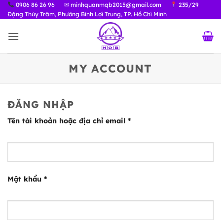
Bỏ
0906 86 26 96
✉ minhquanmqb2015@gmail.com
235/29
Đặng Thùy Trâm, Phường Bình Lợi Trung, TP. Hồ Chí Minh
qua
nội
dung
MY ACCOUNT
ĐĂNG NHẬP
Bắt
Tên tài khoản hoặc địa chỉ email
*
buộc
Bắt
Mật khẩu
*
buộc