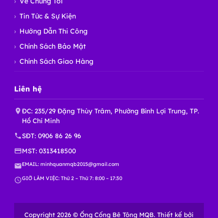
Về Chúng Tôi
Tin Tức & Sự Kiện
Hướng Dẫn Thi Công
Chính Sách Bảo Mật
Chính Sách Giao Hàng
Liên hệ
ĐC: 235/29 Đặng Thùy Trâm, Phường Bình Lợi Trung, TP.
Hồ Chí Minh
SĐT:
0906 86 26 96
MST: 0313418500
EMAIL:
minhquanmqb2015@gmail.com
GIỜ LÀM VIỆC: Thứ 2 – Thứ 7: 8:00 – 17:30
Copyright 2026 © Ống Cống Bê Tông MQB. Thiết kế bởi