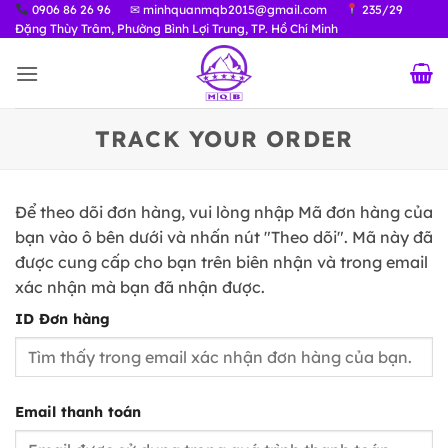
Bỏ
0906 86 26 96
✉ minhquanmqb2015@gmail.com
235/29
Đặng Thùy Trâm, Phường Bình Lợi Trung, TP. Hồ Chí Minh
qua
nội
dung
TRACK YOUR ORDER
Để theo dõi đơn hàng, vui lòng nhập Mã đơn hàng của
bạn vào ô bên dưới và nhấn nút "Theo dõi". Mã này đã
được cung cấp cho bạn trên biên nhận và trong email
xác nhận mà bạn đã nhận được.
ID Đơn hàng
Email thanh toán