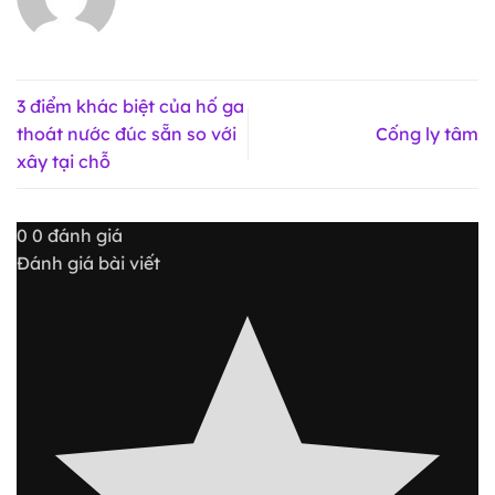
3 điểm khác biệt của hố ga
thoát nước đúc sẵn so với
Cống ly tâm
xây tại chỗ
0
0
đánh giá
Đánh giá bài viết