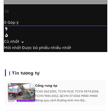
0
Góp ý
Cũ nhất
Mới nhất
Được bỏ phiếu nhiều nhất
| Tin tương tự
Cống rung ép
TCXD 262:2001, TCVN 9113, TCVN 5574:2018,
TCVN 9341:2012, QCVN 07:2016 M300–M400
Bảng quy cách Đường kính mm Độ...