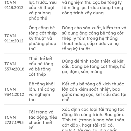
TCVN
lực trước. Yêu
và nghiệm thu cọc bê tông ly
9113:2012
cầu kỹ thuật
tâm ứng lực trước dùng trong
và phương
công trình xây dựng
pháp thử
Ống cống bê
Dùng cho sản xuất, kiểm tra và
tông cốt thép
sử dụng ống cống bê tông cốt
TCVN
kỹ thuật và
thép ly tâm trong hệ thống
9116:2012
phương pháp
thoát nước, cấp nước và hạ
thử
tầng kỹ thuật
Thiết kế kết
Dùng để tính toán thiết kế kết
TCVN
cấu bê tông
cấu. Công bê tông cốt thép, hồ
5574:2018
và bê tông
ga, đậm, sần, móng
cốt thép
Bê tông khối
Kết cấu bê tông cố kích thước
TCVN
lớn. Thi công
lớn cần kiểm soát nhiệt, bao
9341:2012
và nghiệm
gồm: móng cọc, kết cấu đúc tại
thu
chỗ
Xác định các loại tải trọng tác
Tải trọng và
động lên công trình. Bao gồm:
TCVN
tác động, tiêu
Tĩnh tải (trọng lượng bản thân,
2737:1995
chuẩn thiết
đất đắp), hoạt tải (tải cố,
kế
người), tải gió, tải địa chấn