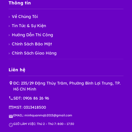
Thông tin
Về Chúng Tôi
Tin Tức & Sự Kiện
Hướng Dẫn Thi Công
Chính Sách Bảo Mật
Chính Sách Giao Hàng
Liên hệ
ĐC: 235/29 Đặng Thùy Trâm, Phường Bình Lợi Trung, TP.
Hồ Chí Minh
SĐT:
0906 86 26 96
MST: 0313418500
EMAIL:
minhquanmqb2015@gmail.com
GIỜ LÀM VIỆC: Thứ 2 – Thứ 7: 8:00 – 17:30