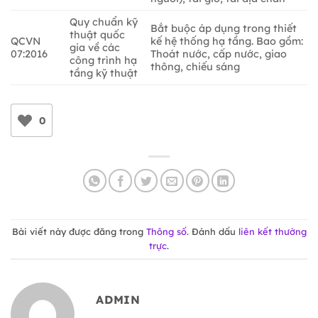
Quy chuẩn kỹ
Bắt buộc áp dụng trong thiết
thuật quốc
QCVN
kế hệ thống hạ tầng. Bao gồm:
gia về các
07:2016
Thoát nước, cấp nước, giao
công trình hạ
thông, chiếu sáng
tầng kỹ thuật
0
Bài viết này được đăng trong
Thông số
. Đánh dấu
liên kết thường
trực
.
ADMIN