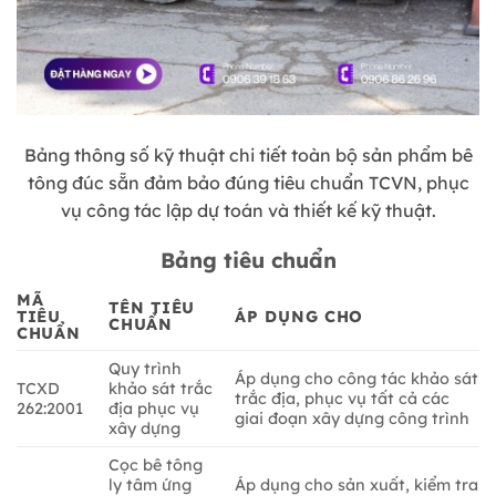
Bảng thông số kỹ thuật chi tiết toàn bộ sản phẩm bê
tông đúc sẵn đảm bảo đúng tiêu chuẩn TCVN, phục
vụ công tác lập dự toán và thiết kế kỹ thuật.
Bảng tiêu chuẩn
MÃ
TÊN TIÊU
TIÊU
ÁP DỤNG CHO
CHUẨN
CHUẨN
Quy trình
Áp dụng cho công tác khảo sát
TCXD
khảo sát trắc
trắc địa, phục vụ tất cả các
262:2001
địa phục vụ
giai đoạn xây dựng công trình
xây dựng
Cọc bê tông
ly tâm ứng
Áp dụng cho sản xuất, kiểm tra