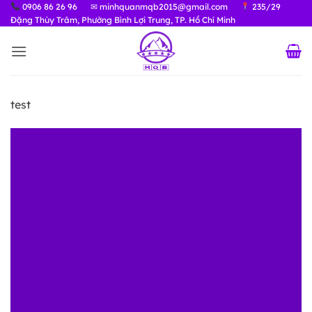
Bỏ
0906 86 26 96
✉ minhquanmqb2015@gmail.com
235/29
Đặng Thùy Trâm, Phường Bình Lợi Trung, TP. Hồ Chí Minh
qua
nội
dung
test