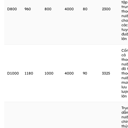
tập
tru
D800
960
800
4000
80
2300
tho
nư
cho
các
tuy
đư
lớn
Cố
cả
tho
nư
đô t
D1000
1180
1000
4000
90
3325
tho
nư
mư
lưu
lượ
lớn
Trụ
dẫ
nư
chí
thủ