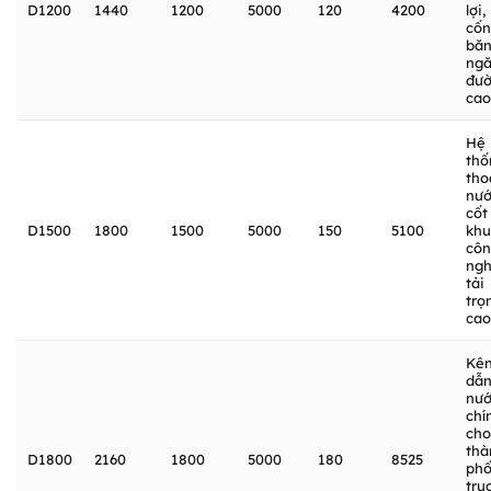
D1200
1440
1200
5000
120
4200
lợi,
cố
bă
ng
đư
cao
Hệ
thố
tho
nư
cốt 
D1500
1800
1500
5000
150
5100
khu
cô
ngh
tải
trọ
cao
Kê
dẫ
nư
chí
cho
thà
D1800
2160
1800
5000
180
8525
phố
trụ