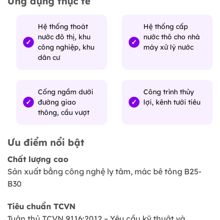
Ứng dụng thực tế
Hệ thống thoát
Hệ thống cấp
nước đô thị, khu
nước thô cho nhà
công nghiệp, khu
máy xử lý nước
dân cư
Cống ngầm dưới
Công trình thủy
đường giao
lợi, kênh tưới tiêu
thông, cầu vượt
Ưu điểm nổi bật
Chất lượng cao
Sản xuất bằng công nghệ ly tâm, mác bê tông B25-
B30
Tiêu chuẩn TCVN
Tuân thủ TCVN 9116:2012 – Yêu cầu kỹ thuật và