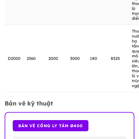
tho
lũ
trọ
điể
Tho
nư
hạ
tần
qu
mô
D2000
2360
2000
3000
180
8325
siê
lớn,
tho
lũ 
trũ
ngậ
Bản vẽ kỹ thuật
BẢN VẼ CỐNG LY TÂM Ø400