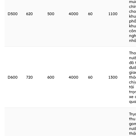
mư
chí
cho
D500
620
500
4000
60
1100
khu
phố
khu
cô
ngh
nh
Tho
nư
đô t
đư
gia
D600
720
600
4000
60
1300
thô
chị
tải
trọ
xe 
qu
Trụ
thu
go
nư
thả