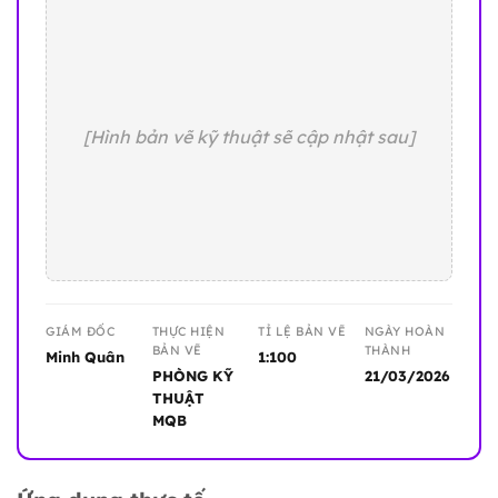
[Hình bản vẽ kỹ thuật sẽ cập nhật sau]
GIÁM ĐỐC
THỰC HIỆN
TỈ LỆ BẢN VẼ
NGÀY HOÀN
BẢN VẼ
THÀNH
Minh Quân
1:100
PHÒNG KỸ
21/03/2026
THUẬT
MQB