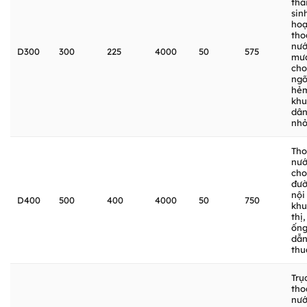
thả
sin
hoạ
tho
nư
D300
300
225
4000
50
575
mư
cho
ng
hẻ
khu
dân
nh
Tho
nư
cho
đư
nội
D400
500
400
4000
50
750
khu
thị,
ốn
dẫn
thu
Trụ
tho
nư