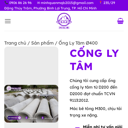
Bỏ
0906 86 26 96
✉ minhquanmqb2015@gmail.com
235/29
Đặng Thùy Trâm, Phường Bình Lợi Trung, TP. Hồ Chí Minh
qua
nội
dung
Trang chủ / Sản phẩm / Ống Ly Tâm Ø400
CỐNG LY
TÂM
Chúng tôi cung cấp ống
cống ly tâm từ D200 đến
D2000 đạt chuẩn TCVN
9113:2012.
Mác bê tông M300, chịu tải
trọng xe nặng.
Miễn phí tư vấn giải