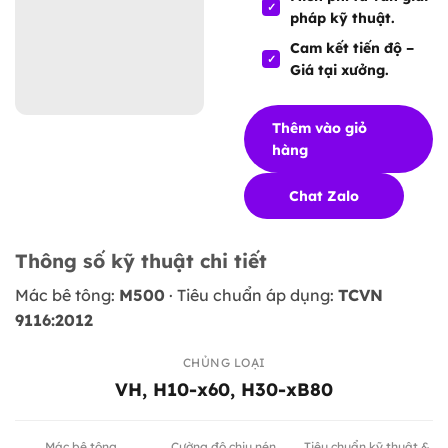
pháp kỹ thuật.
Cam kết tiến độ –
Giá tại xưởng.
Thêm vào giỏ
hàng
Chat Zalo
Thông số kỹ thuật chi tiết
Mác bê tông:
M500
· Tiêu chuẩn áp dụng:
TCVN
9116:2012
CHỦNG LOẠI
VH, H10-x60, H30-xB80
Mác bê tông
Cường độ chịu nén
Tiêu chuẩn kỹ thuật &