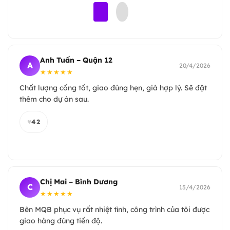
Anh Tuấn – Quận 12
A
20/4/2026
★★★★★
Chất lượng cống tốt, giao đúng hẹn, giá hợp lý. Sẽ đặt
thêm cho dự án sau.
♥
42
Chị Mai – Bình Dương
C
15/4/2026
★★★★★
Bên MQB phục vụ rất nhiệt tình, công trình của tôi được
giao hàng đúng tiến độ.