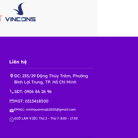
Liên hệ
ĐC: 235/29 Đặng Thùy Trâm, Phường
Bình Lợi Trung, TP. Hồ Chí Minh
SĐT:
0906 86 26 96
MST: 0313418500
EMAIL:
minhquanmqb2015@gmail.com
GIỜ LÀM VIỆC: Thứ 2 – Thứ 7: 8:00 – 17:30