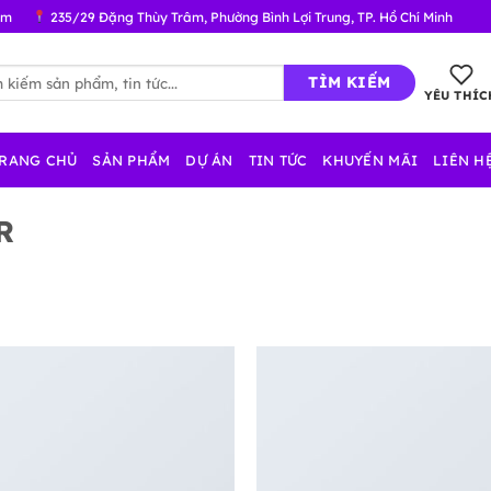
om
235/29 Đặng Thùy Trâm, Phường Bình Lợi Trung, TP. Hồ Chí Minh
:
YÊU THÍC
RANG CHỦ
SẢN PHẨM
DỰ ÁN
TIN TỨC
KHUYẾN MÃI
LIÊN H
R