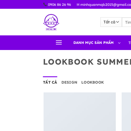
Bỏ
0906 86 26 96
✉ minhquanmqb2015@gmail.c
qua
nội
Tìm
dung
kiếm
DANH MỤC SẢN PHẨM
T
LOOKBOOK SUMME
TẤT CẢ
DESIGN
LOOKBOOK