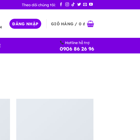
ĐĂNG NHẬP
GIỎ HÀNG /
0
₫
H
Hotline hỗ trợ
Ệ
0906 86 26 96