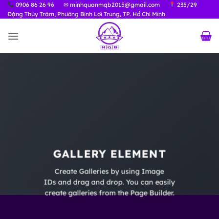
Bỏ
0906 86 26 96
✉ minhquanmqb2015@gmail.com
235/29
Đặng Thùy Trâm, Phường Bình Lợi Trung, TP. Hồ Chí Minh
qua
nội
dung
GALLERY ELEMENT
Create Galleries by using Image
IDs and drag and drop. You can easily
create galleries from the Page Builder.