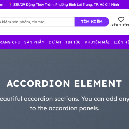
om
235/29 Đặng Thùy Trâm, Phường Bình Lợi Trung, TP. Hồ Chí Minh
:
YÊU THÍC
RANG CHỦ
SẢN PHẨM
DỰ ÁN
TIN TỨC
KHUYẾN MÃI
LIÊN H
ACCORDION ELEMENT
eautiful accordion sections. You can add an
to the accordion panels.