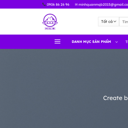
Bỏ
0906 86 26 96
✉ minhquanmqb2015@gmail.c
qua
nội
Tìm
dung
kiếm
DANH MỤC SẢN PHẨM
T
Create b