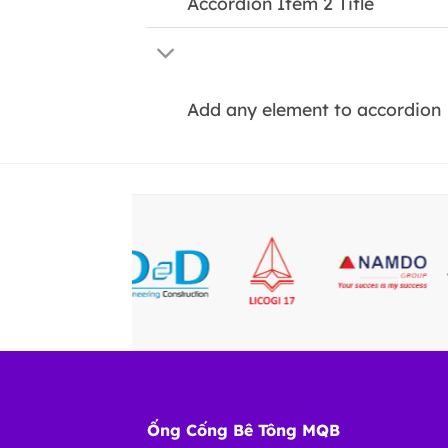
Accordion Item 2 Title
Add any element to accordion
Ống Cống Bê Tông MQB