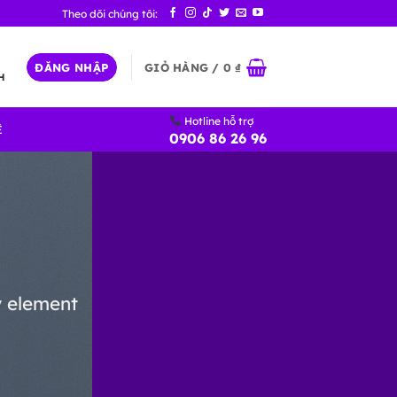
ĐĂNG NHẬP
GIỎ HÀNG /
0
₫
H
Hotline hỗ trợ
Ệ
0906 86 26 96
y element