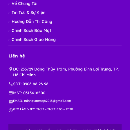
Về Chúng Tôi
Tin Tức & Sự Kiện
Hướng Dẫn Thi Công
Chính Sách Bảo Mật
Chính Sách Giao Hàng
Liên hệ
ĐC: 235/29 Đặng Thùy Trâm, Phường Bình Lợi Trung, TP.
Hồ Chí Minh
SĐT:
0906 86 26 96
MST: 0313418500
EMAIL:
minhquanmqb2015@gmail.com
GIỜ LÀM VIỆC: Thứ 2 – Thứ 7: 8:00 – 17:30