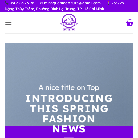
Bỏ
0906 86 26 96
✉ minhquanmqb2015@gmail.com
235/29
Đặng Thùy Trâm, Phường Bình Lợi Trung, TP. Hồ Chí Minh
qua
nội
dung
A nice title on Top
INTRODUCING
THIS SPRING
FASHION
NEWS