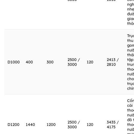
ngh
nhẹ
đư
gia
thô
Trụ
thu
go
nư
thả
2500 /
2413 /
tập
D1000
400
300
120
3000
2810
tru
tho
nư
cho
trục
chí
Cố
cái
tho
nư
đô t
2500 /
3435 /
D1200
1440
1200
120
tho
3000
4175
nư