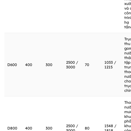
xư
và 
cô
trì
hạ
tần
Trụ
thu
go
nư
thả
2500 /
1033 /
tập
D600
400
300
70
3000
1215
tru
tho
nư
cho
trục
chí
Tho
nư
mư
khu
phố
2500 /
1548 /
khu
D800
400
300
80
3000
1818
cô