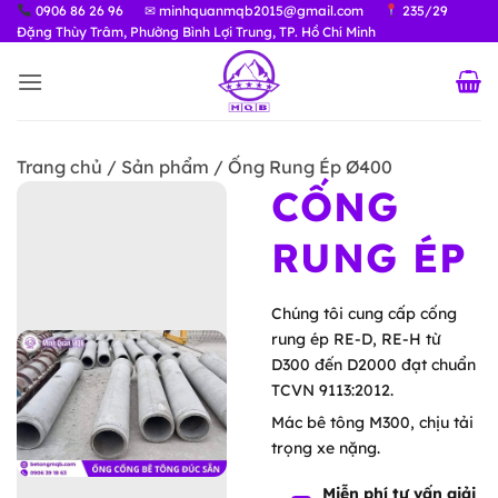
Bỏ
0906 86 26 96
✉ minhquanmqb2015@gmail.com
235/29
Đặng Thùy Trâm, Phường Bình Lợi Trung, TP. Hồ Chí Minh
qua
nội
dung
Trang chủ / Sản phẩm /
Ống Rung Ép Ø400
CỐNG
RUNG ÉP
Chúng tôi cung cấp cống
rung ép RE-D, RE-H từ
D300 đến D2000 đạt chuẩn
TCVN 9113:2012.
Mác bê tông M300, chịu tải
trọng xe nặng.
Miễn phí tư vấn giải