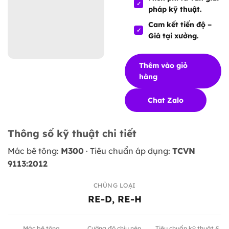
pháp kỹ thuật.
Cam kết tiến độ –
Giá tại xưởng.
Thêm vào giỏ
hàng
Chat Zalo
Thông số kỹ thuật chi tiết
Mác bê tông:
M300
· Tiêu chuẩn áp dụng:
TCVN
9113:2012
CHỦNG LOẠI
RE-D, RE-H
Mác bê tông
Cường độ chịu nén
Tiêu chuẩn kỹ thuật &