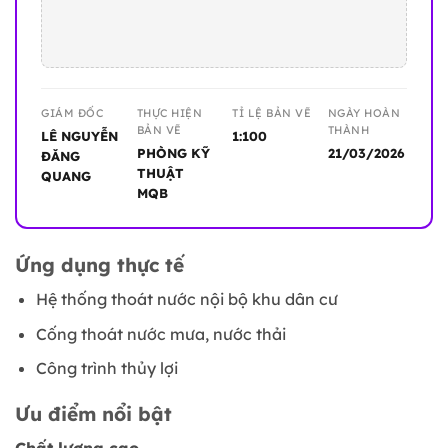
GIÁM ĐỐC
THỰC HIỆN
TỈ LỆ BẢN VẼ
NGÀY HOÀN
BẢN VẼ
THÀNH
LÊ NGUYỄN
1:100
PHÒNG KỸ
21/03/2026
ĐĂNG
THUẬT
QUANG
MQB
Ứng dụng thực tế
Hệ thống thoát nước nội bộ khu dân cư
Cống thoát nước mưa, nước thải
Công trình thủy lợi
Ưu điểm nổi bật
Chất lượng cao