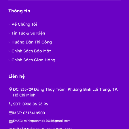
Thông tin
Về Chúng Tôi
Tin Tức & Sự Kiện
Hướng Dẫn Thi Công
Chính Sách Bảo Mật
Chính Sách Giao Hàng
Liên hệ
ĐC: 235/29 Đặng Thùy Trâm, Phường Bình Lợi Trung, TP.
Hồ Chí Minh
SĐT:
0906 86 26 96
MST: 0313418500
EMAIL:
minhquanmqb2015@gmail.com
GIỜ LÀM VIỆC: Thứ 2 – Thứ 7: 8:00 – 17:30