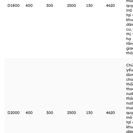
mư
D1800
400
300
2500
130
4620
qu
mô 
tại
khu
dâ
cư,
thị
hạ
tần
gia
thô
Ch
yế
dù
cho
thố
tho
nư
thải
nư
mư
D2000
400
300
2500
130
4620
qu
mô 
tại
khu
dâ