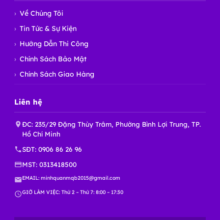
Về Chúng Tôi
Tin Tức & Sự Kiện
Hướng Dẫn Thi Công
Chính Sách Bảo Mật
Chính Sách Giao Hàng
Liên hệ
ĐC: 235/29 Đặng Thùy Trâm, Phường Bình Lợi Trung, TP.
Hồ Chí Minh
SĐT:
0906 86 26 96
MST: 0313418500
EMAIL:
minhquanmqb2015@gmail.com
GIỜ LÀM VIỆC: Thứ 2 – Thứ 7: 8:00 – 17:30