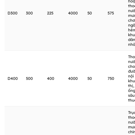
hoạ
tho
nư
D300
300
225
4000
50
575
mư
chơ
ng
hẻ
khu
dân
nh
Tho
nư
cho
đư
nội
D400
500
400
4000
50
750
khu
thị,
ốn
sâu
thu
Trụ
tho
nư
mư
chí