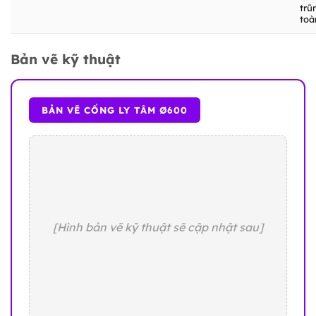
trũ
toà
Bản vẽ kỹ thuật
BẢN VẼ CỐNG LY TÂM Ø600
[Hình bản vẽ kỹ thuật sẽ cập nhật sau]