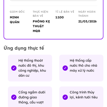
GIÁM ĐỐC
THỰC HIỆN
TỈ LỆ BẢN VẼ
NGÀY HOÀN
BẢN VẼ
THÀNH
MINH
1:100
PHÒNG KẸ
21/03/2026
QUÂN
THUẬT
MQB
Ứng dụng thực tế
Hệ thống thoát
Hệ thống cấp
nước đô thị, khu
nước thô cho nhà
công nghiệp, khu
máy xử lý nước
dân cư
Cống ngầm dưới
Công trình thủy
đường giao
lợi, kênh tưới tiêu
thông, cầu vượt