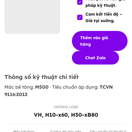
pháp kỹ thuật.
Cam kết tiến độ –
Giá tại xưởng.
Thêm vào giỏ
hàng
Chat Zalo
Thông số kỹ thuật chi tiết
Mác bê tông:
M500
· Tiêu chuẩn áp dụng:
TCVN
9116:2012
CHỦNG LOẠI
VH, H10-x60, H30-xB80
Mác bê tông
Cường độ chịu nén
Tiêu chuẩn kỹ thuật &