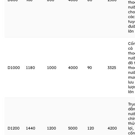
tho
nư
cho
các
tuy
đư
lớn
Cố
cả
tho
nư
đô t
D1000
1180
1000
4000
90
3325
tho
nư
mư
lưu
lượ
lớn
Trụ
dẫ
nư
chí
thủ
D1200
1440
1200
5000
120
4200
lợi,
cố