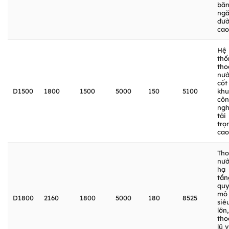
bă
ng
đư
cao
Hệ
thố
tho
nư
cốt 
D1500
1800
1500
5000
150
5100
khu
cô
ngh
tải
trọ
cao
Tho
nư
hạ
tần
qu
mô
D1800
2160
1800
5000
180
8525
siê
lớn,
tho
lũ 