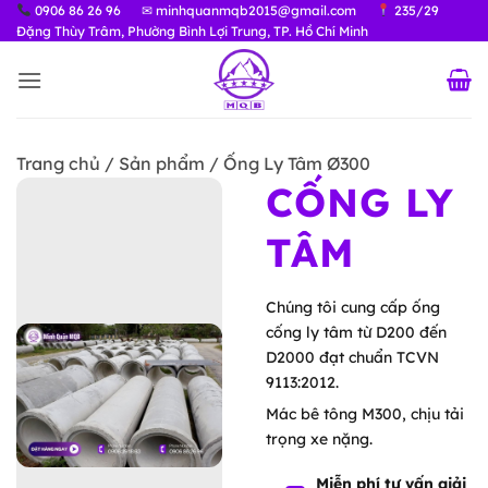
Bỏ
0906 86 26 96
✉ minhquanmqb2015@gmail.com
235/29
Đặng Thùy Trâm, Phường Bình Lợi Trung, TP. Hồ Chí Minh
qua
nội
dung
Trang chủ / Sản phẩm / Ống Ly Tâm Ø300
CỐNG LY
TÂM
Chúng tôi cung cấp ống
cống ly tâm từ D200 đến
D2000 đạt chuẩn TCVN
9113:2012.
Mác bê tông M300, chịu tải
trọng xe nặng.
Miễn phí tư vấn giải