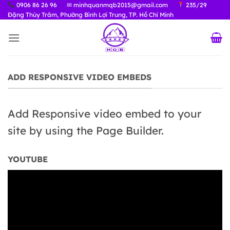
Bỏ
0906 86 26 96
✉ minhquanmqb2015@gmail.com
235/29
Đặng Thùy Trâm, Phường Bình Lợi Trung, TP. Hồ Chí Minh
qua
nội
dung
ADD RESPONSIVE VIDEO EMBEDS
Add Responsive video embed to your
site by using the Page Builder.
YOUTUBE