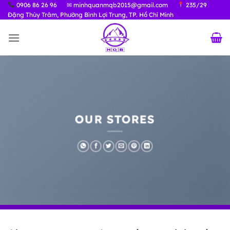
Bỏ
0906 86 26 96
✉ minhquanmqb2015@gmail.com
235/29
Đặng Thùy Trâm, Phường Bình Lợi Trung, TP. Hồ Chí Minh
qua
nội
dung
OUR STORES