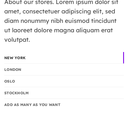
About our stores. Lorem ipsum dolor sit
amet, consectetuer adipiscing elit, sed
diam nonummy nibh euismod tincidunt
ut laoreet dolore magna aliquam erat
volutpat.
NEW YORK
LONDON
OSLO
STOCKHOLM
ADD AS MANY AS YOU WANT